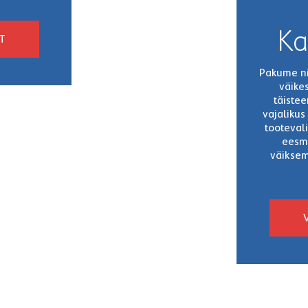
Ka
T
Pakume nii
väike
täistee
vajalikus
tooteval
eesmä
väiksem