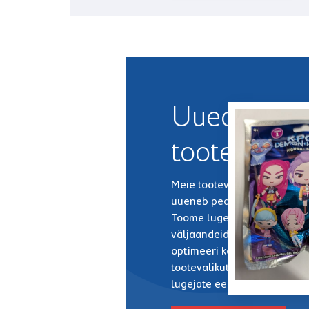
Uued
tooted
Meie tootevalik
uueneb pea iga nädal.
Toome lugejateni uusi
väljaandeid ning
optimeeri kogu
tootevalikut vastavalt
lugejate eelistustele.