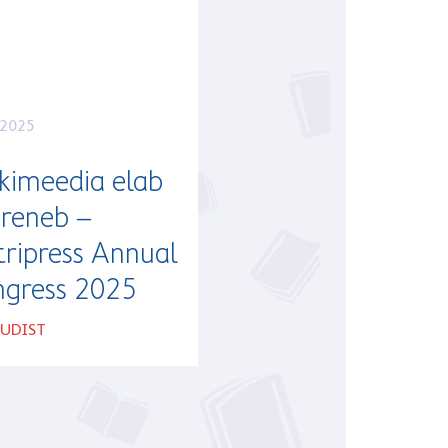
.2025
kimeedia elab
areneb –
tripress Annual
gress 2025
UUDIST