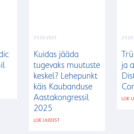
23.10.2025
23.10
dic
Kuidas jääda
Trü
il
tugevaks muutuste
ja 
keskel? Lehepunkt
Dis
käis Kaubanduse
Con
Aastakongressil
LOE 
2025
LOE UUDIST