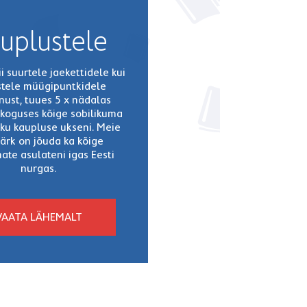
uplustele
 suurtele jaekettidele kui
stele müügipuntkidele
nust, tuues 5 x nädalas
 koguses kõige sobilikuma
iku kaupluse ukseni. Meie
rk on jõuda ka kõige
ate asulateni igas Eesti
nurgas.
VAATA LÄHEMALT