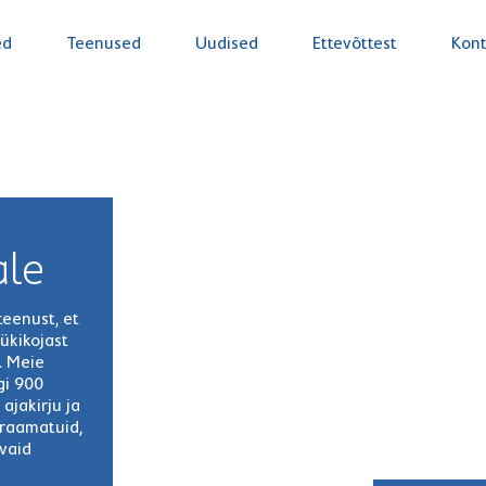
ed
Teenused
Uudised
Ettevõttest
Kont
ale
teenust, et
artnerid
ükikojast
. Meie
gi 900
upluse letini
ajakirju ja
 raamatuid,
vaid