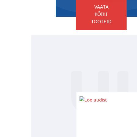
VAATA
KÕIKI
TOOTEID
U