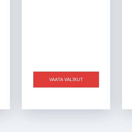
AJALEHED
VAATA VALIKUT
Ligi 40 toodet