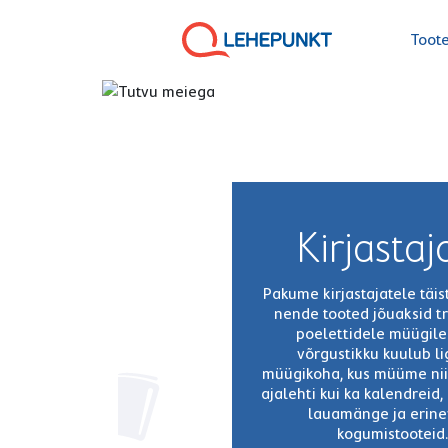
Toot
Kirjastaj
Pakume kirjastajatele täis
Oleme Sinu p
nende tooted jõuaksid tr
poelettidele müügile
võrgustikku kuulub li
trükikojast ka
müügikoha, kus müüme nii 
ajalehti kui ka kalendreid,
lauamänge ja erine
kogumistooteid.