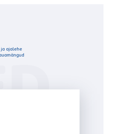
 ja ajalehe
ED
, lauamängud