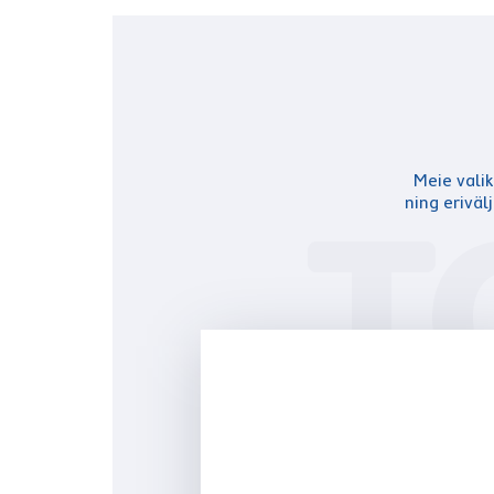
Meie valik
T
ning eriväl