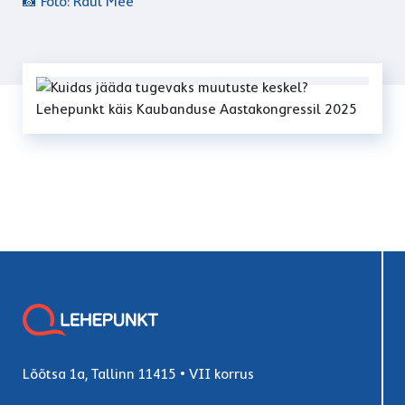
📸 Foto: Raul Mee
Lõõtsa 1a, Tallinn 11415 • VII korrus