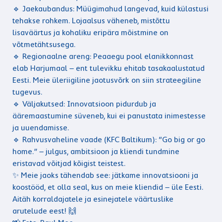
🔹 Jaekaubandus: Müügimahud langevad, kuid külastusi
tehakse rohkem. Lojaalsus väheneb, mistõttu
lisaväärtus ja kohaliku eripära mõistmine on
võtmetähtsusega.
🔹 Regionaalne areng: Peaaegu pool elanikkonnast
elab Harjumaal – ent tulevikku ehitab tasakaalustatud
Eesti. Meie üleriigiline jaotusvõrk on siin strateegiline
tugevus.
🔹 Väljakutsed: Innovatsioon pidurdub ja
ääremaastumine süveneb, kui ei panustata inimestesse
ja uuendamisse.
🔹 Rahvusvaheline vaade (KFC Baltikum): “Go big or go
home.” – julgus, ambitsioon ja kliendi tundmine
eristavad võitjad kõigist teistest.
✨ Meie jaoks tähendab see: jätkame innovatsiooni ja
koostööd, et olla seal, kus on meie kliendid – üle Eesti.
Aitäh korraldajatele ja esinejatele väärtuslike
arutelude eest! 🙌