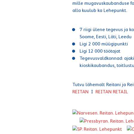
mille mugavuskaubanduse fo
alla kuulub ka Lehepunkt.
7 riigi ülene tegevus ja k
Soome, Eesti, Läti, Leedu
Ligi 2 000 müügipunkti
Ligi 12 000 töötajat
Tegevusvaldkonnad: ajaki
kioskikaubandus, toitlus
Tutvu lähemalt Reitani ja Re
REITAN
I
REITAN RETAIL