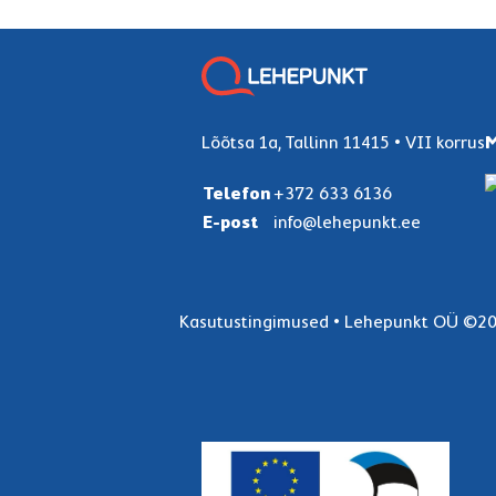
Lõõtsa 1a, Tallinn 11415 • VII korrus
M
Telefon
+372 633 6136
E-post
info@lehepunkt.ee
Kasutustingimused
•
Lehepunkt OÜ
©20