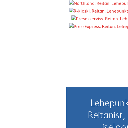
Lehepunk
Reitanist
iselo