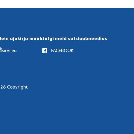
eie ajakirju müüb
Jälgi meid sotsiaalmeedias
FACEBOOK
26 Copyright