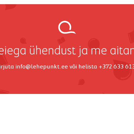
iega ühendust ja me aita
irjuta
info@lehepunkt.ee
või helista +372 633 61