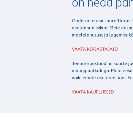
on head par
Oodatud on nii suured kirjas
avaldanud isikud. Meie ees
meelelahutust ja lugemist kõ
VAATA KIRJASTAJAID
Teeme koostööd nii suurte jae
müügipuntkidega. Meie eesm
väiksemate asulateni igas Ee
VAATA KAUPLUSEID