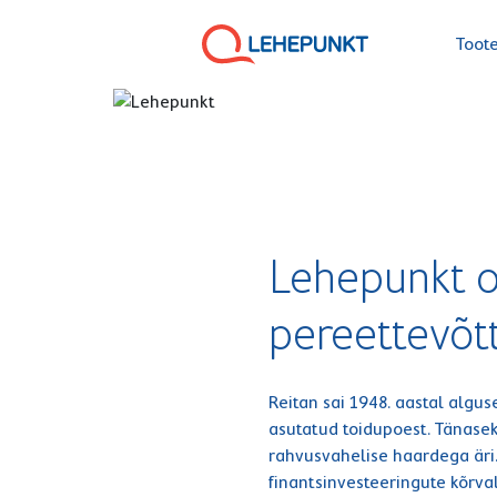
Toot
Lehepunkt o
pereettevõt
Me ühendame k
Reitan sai 1948. aastal algu
ning teeme se
asutatud toidupoest. Tänasek
rahvusvahelise haardega äri.
finantsinvesteeringute kõrval