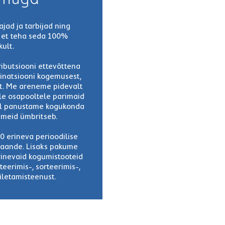
jad ja tarbijad ning
, et teha seda 100%
kult.
ributsiooni ettevõttena
natsiooni kogemusest,
st. Me areneme pidevalt
ele osapooltele parimaid
al panustame kogukonda
 meid ümbritseb.
0 erineva perioodilise
ljaande. Lisaks pakume
rinevaid kogumistooteid
eerimis-, sorteerimis-,
iletamisteenust.