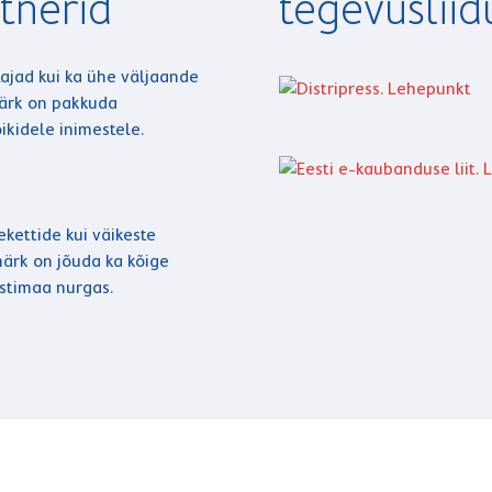
tnerid
tegevusliidu
tajad kui ka ühe väljaande
märk on pakkuda
ikidele inimestele.
kettide kui väikeste
ärk on jõuda ka kõige
stimaa nurgas.