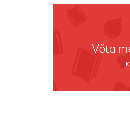
Võta me
K