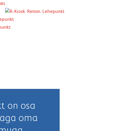
t on osa
, aga oma
omuga