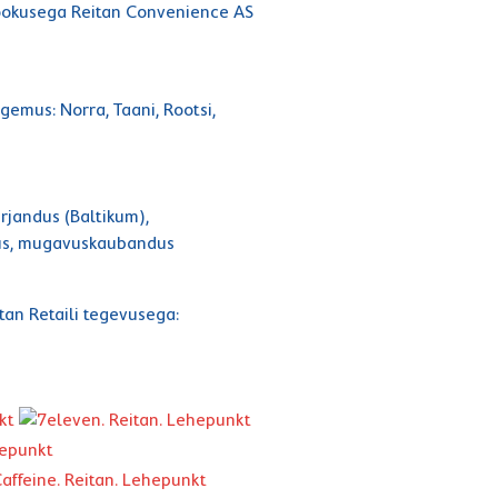
okusega Reitan Convenience AS
ogemus: Norra, Taani, Rootsi,
rjandus (Baltikum),
tus, mugavuskaubandus
itan Retaili tegevusega: