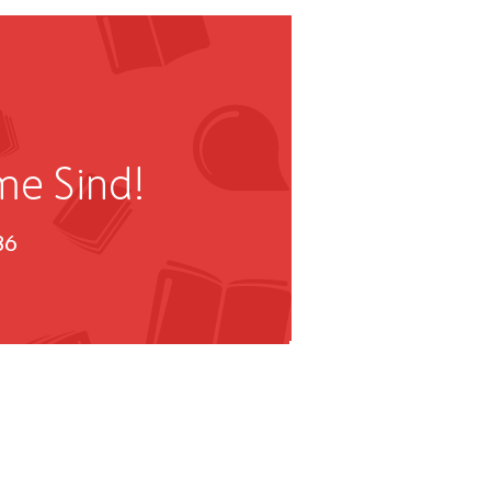
me Sind!
36