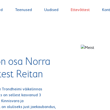
ed
Teenused
Uudised
Ettevõttest
Kont
n osa Norra
test Reitan
irjastajad ja tarbijad
se Trondheimi väikelinnas
da kestlikult
s on sellest kasvanud 3
 Kinnisvara ja
 on oluliseks just jaekaubandus,