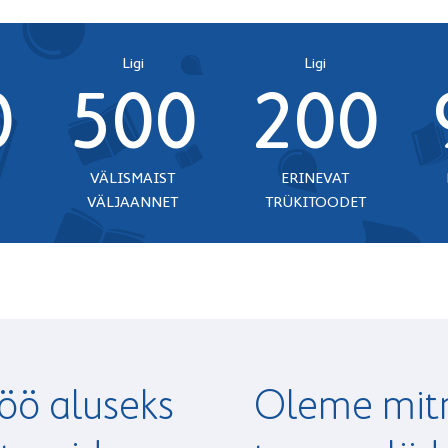
Ligi
Ligi
0
500
200
VÄLISMAIST
ERINEVAT
VÄLJAANNET
TRÜKITOODET
öö aluseks
Oleme mitm