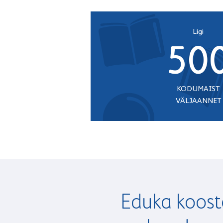
Ligi
50
KODUMAIST
VÄLJAANNET
Eduka koost