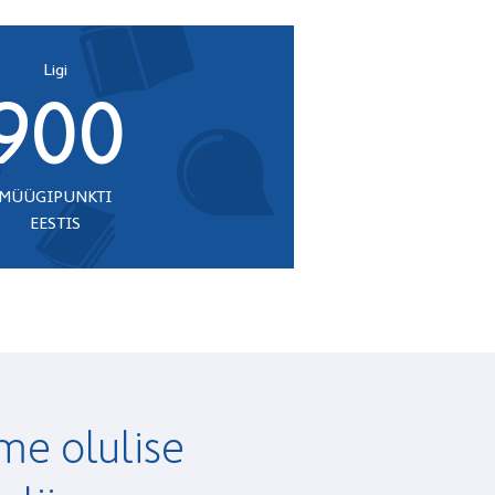
Ligi
900
MÜÜGIPUNKTI
EESTIS
e olulise