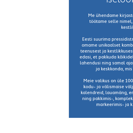
Me ühendame kirjasta
töötame selle nimel
kestli
Eesti suurima pressidist
omame unikaalset kombi
teenusest ja kestlikkuse
edasi, et pakkuda kõikid
lahendusi ning samal aj
ja keskkonda, mis
Meie valikus on üle 100
kodu- ja välismaise vä
kalendreid, lauamäng, e
ning pakkimis-, komplekt
markeerimis- ja k