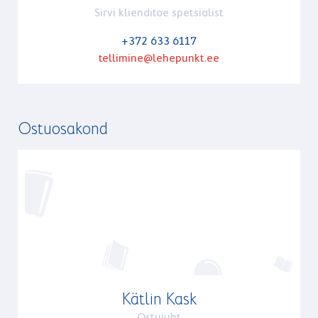
Sirvi klienditoe spetsialist
+372 633 6117
tellimine@lehepunkt.ee
Ostuosakond
Kätlin Kask
Ostujuht