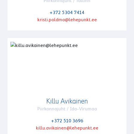
Piirkonnajuht / Tallinn
+372 5304 7414
kristi.poldma@lehepunkt.ee
Killu Avikainen
Piirkonnajuht / Ida-Virumaa
+372 510 3696
killu.avikainen@lehepunkt.ee