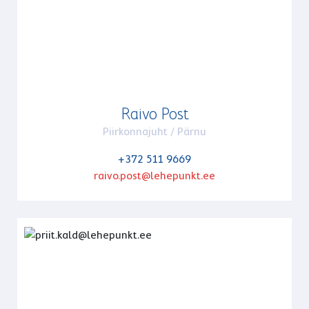
Raivo Post
Piirkonnajuht / Pärnu
+372 511 9669
raivo.post@lehepunkt.ee