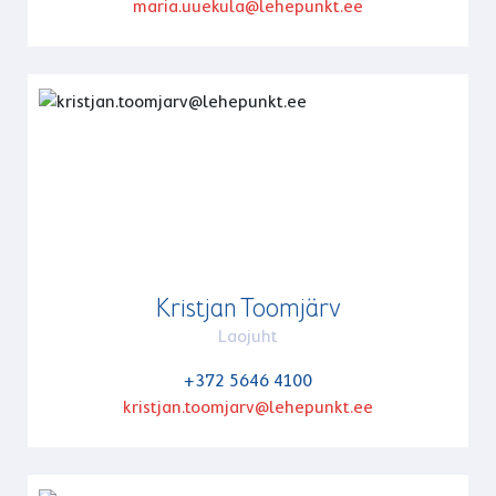
maria.uuekula@lehepunkt.ee
Kristjan Toomjärv
Laojuht
+372 5646 4100
kristjan.toomjarv@lehepunkt.ee