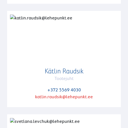
Kätlin Raudsik
Tootejuht
+372 5569 4030
katlin.raudsik@lehepunkt.ee