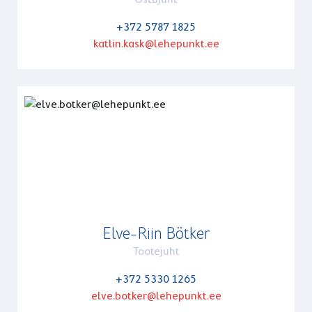
+372 5787 1825
katlin.kask@lehepunkt.ee
Elve-Riin Bötker
Tootejuht
+372 5330 1265
elve.botker@lehepunkt.ee