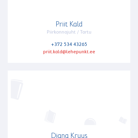
Priit Kald
Piirkonnajuht / Tartu
+372 534 43265
priit.kald@lehepunkt.ee
Diana Kruus