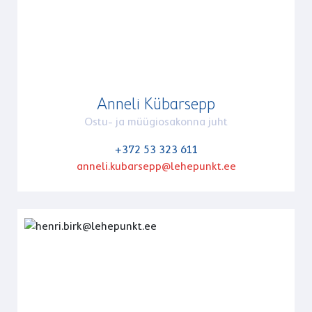
Anneli Kübarsepp
Ostu- ja müügiosakonna juht
+372 53 323 611
anneli.kubarsepp@lehepunkt.ee