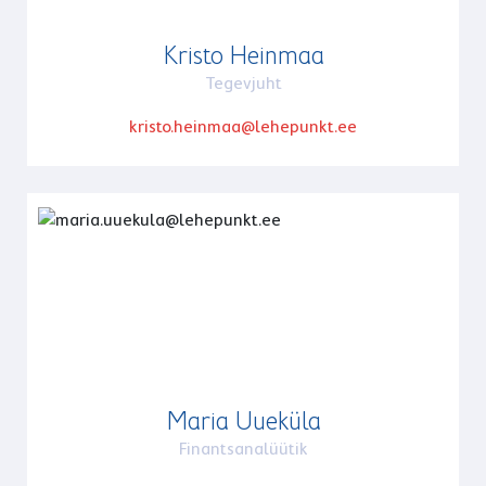
Kristo Heinmaa
Tegevjuht
kristo.heinmaa@lehepunkt.ee
Maria Uueküla
Finantsanalüütik