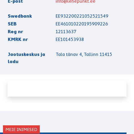
E-post
info@lehepunkt.ee
Swedbank
EE932200221052521549
SEB
EE461010220195909226
Reg nr
12113637
KMRK nr
EE101453938
Jaotuskeskus ja
Tala tänav 4, Tallinn 11415
ladu
MEIE INIMESED