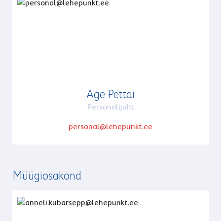
Age Pettai
Personalijuht
personal@lehepunkt.ee
Müügiosakond