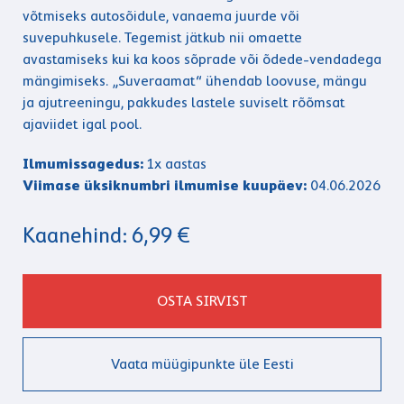
võtmiseks autosõidule, vanaema juurde või
suvepuhkusele. Tegemist jätkub nii omaette
avastamiseks kui ka koos sõprade või õdede-vendadega
mängimiseks. „Suveraamat“ ühendab loovuse, mängu
ja ajutreeningu, pakkudes lastele suviselt rõõmsat
ajaviidet igal pool.
Ilmumissagedus:
1x aastas
Viimase üksiknumbri ilmumise kuupäev:
04.06.2026
Kaanehind: 6,99 €
OSTA SIRVIST
Vaata müügipunkte üle Eesti