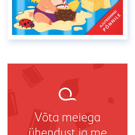
Võta meiega
ühendust ja me