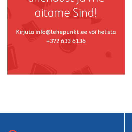
aitame Sind!
Kirjuta
info@lehepunkt.ee
või helista
+372 633 6136