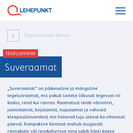
Tagasi toodete lehele
TEGELUSVIHIK
Suveraamat
„Suveraamat“ on päikeseline ja mänguline
tegelusraamat, mis pakub lastele lõbusat tegevust nii
kodus, reisil kui rannas. Raamatust leiab värvimist,
joonistamist, kirjutamist, nuputamist ja vahvaid
kleepsuülesandeid, mis hoiavad tuju üleval ka vihmasel
päeval. Kompaktne formaat mahub mugavalt
rannakotti või reisikohvrisse ning sobib hästi kaasa