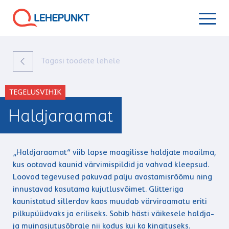
Tagasi toodete lehele
TEGELUSVIHIK
Haldjaraamat
„Haldjaraamat“ viib lapse maagilisse haldjate maailma,
kus ootavad kaunid värvimispildid ja vahvad kleepsud.
Loovad tegevused pakuvad palju avastamisrõõmu ning
innustavad kasutama kujutlusvõimet. Glitteriga
kaunistatud sillerdav kaas muudab värviraamatu eriti
pilkupüüdvaks ja eriliseks. Sobib hästi väikesele haldja-
ja muinasjutusõbrale nii kodus kui ka kingituseks.