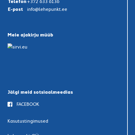
Telefon
+372 633 6136
E-post
info@lehepunkt.ee
Meie ajakirju müüb
Jälgi meid sotsiaalmeedias
FACEBOOK
Kasutustingimused