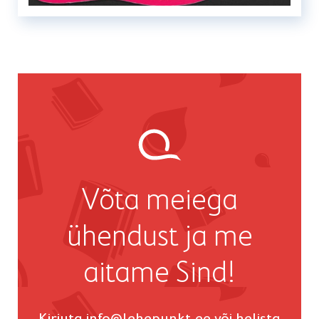
Võta meiega
ühendust ja me
aitame Sind!
Kirjuta
info@lehepunkt.ee
või helista