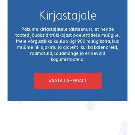
Kirjastajale
Pakume kirjastajatele täisteenust, et nende
tooted jõuaksid trükikojast poelettidele müügile.
Meie võrgustikku kuulub ligi 900 müügikoha, kus
müüme nii ajakirju ja ajalehti kui ka kalendreid,
raamatuid, lauamänge ja erinevaid
kogumistooteid.
VAATA LÄHEMALT