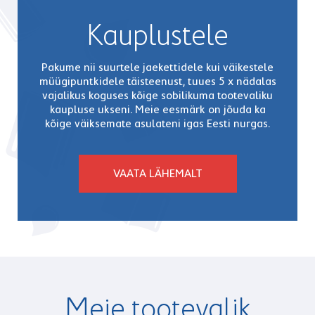
Kauplustele
Pakume nii suurtele jaekettidele kui väikestele
müügipuntkidele täisteenust, tuues 5 x nädalas
vajalikus koguses kõige sobilikuma tootevaliku
kaupluse ukseni. Meie eesmärk on jõuda ka
kõige väiksemate asulateni igas Eesti nurgas.
VAATA LÄHEMALT
Meie tootevalik