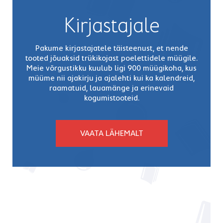
Kirjastajale
Pakume kirjastajatele täisteenust, et nende
tooted jõuaksid trükikojast poelettidele müügile.
Meie võrgustikku kuulub ligi 900 müügikoha, kus
müüme nii ajakirju ja ajalehti kui ka kalendreid,
raamatuid, lauamänge ja erinevaid
kogumistooteid.
VAATA LÄHEMALT