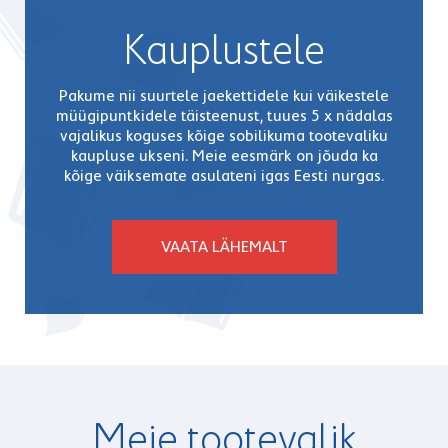
Kauplustele
Pakume nii suurtele jaekettidele kui väikestele
müügipuntkidele täisteenust, tuues 5 x nädalas
vajalikus koguses kõige sobilikuma tootevaliku
kaupluse ukseni. Meie eesmärk on jõuda ka
kõige väiksemate asulateni igas Eesti nurgas.
VAATA LÄHEMALT
Meie tootevalik