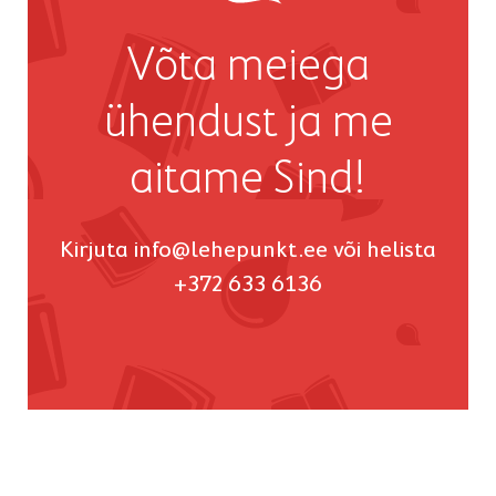
Võta meiega
ühendust ja me
aitame Sind!
Kirjuta
info@lehepunkt.ee
või helista
+372 633 6136