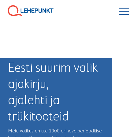
Eesti suurim valik
ajakirju,
ajalehti ja
trükitooteid
Meie valikus on üle 1000 erineva perioodilise