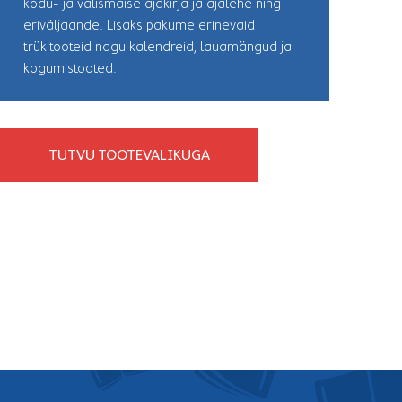
kodu- ja välismaise ajakirja ja ajalehe ning
eriväljaande. Lisaks pakume erinevaid
trükitooteid nagu kalendreid, lauamängud ja
kogumistooted.
TUTVU TOOTEVALIKUGA