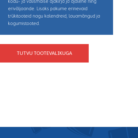
kodu- ja välismaise ajakirja ja ajalehe ning
eriväljaande. Lisaks pakume erinevaid
trükitooteid nagu kalendreid, lauamängud ja
kogumistooted.
TUTVU TOOTEVALIKUGA