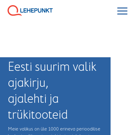
Eesti suurim valik
ajakirju,
ajalehti ja
trükitooteid
Meie valikus on üle 1000 erineva perioodilise