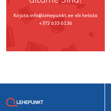
Kirjuta
info@lehepunkt.ee
või helista
+372 633 6136