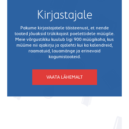
Kirjastajale
Pakume kirjastajatele täisteenust, et nende
tooted jõuaksid trükikojast poelettidele müügile.
Meie võrgustikku kuulub ligi 900 müügikoha, kus
müüme nii ajakirju ja ajalehti kui ka kalendreid,
raamatuid, lauamänge ja erinevaid
kogumistooteid.
VAATA LÄHEMALT