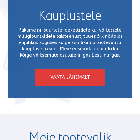
Kauplustele
Pakume nii suurtele jaekettidele kui väikestele
müügipuntkidele täisteenust, tuues 5 x nädalas
vajalikus koguses kõige sobilikuma tootevaliku
kaupluse ukseni. Meie eesmärk on jõuda ka
kõige väiksemate asulateni igas Eesti nurgas.
VAATA LÄHEMALT
Meie tootevalik