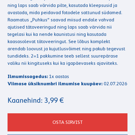
ning laps saab värvida pilte, kasutada kleepsusid ja
avastada, mida peidavad fotodele sattunud südamed.
Raamatus „Puhkus“ saavad miisud endale vahvad
ajutised tätoveeringud ning laps saab värvida nii
tegelasi kui ka nende kaunistusi ning kasutada
kaasasolevat tätoveeringut. See lõbus komplekt
arendab loovust ja kujutlusvõimet ning pakub tegevust
tundideks. 2=1 pakkumine teeb sellest suurepärase
valiku nii kingituseks kui ka igapäevaseks ajaviiteks.
Ilmumissagedus:
1x aastas
Viimase üksiknumbri ilmumise kuupäev:
02.07.2026
Kaanehind: 3,99 €
OSTA SIRVIST