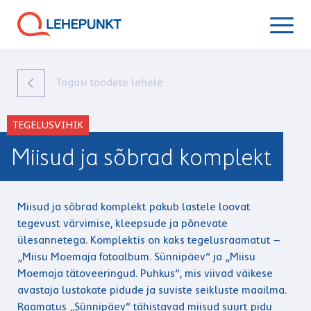
Tagasi toodete lehele
TEGELUSVIHIK
Miisud ja sõbrad komplekt
Miisud ja sõbrad komplekt pakub lastele loovat
tegevust värvimise, kleepsude ja põnevate
ülesannetega. Komplektis on kaks tegelusraamatut –
„Miisu Moemaja fotoalbum. Sünnipäev“ ja „Miisu
Moemaja tätoveeringud. Puhkus“, mis viivad väikese
avastaja lustakate pidude ja suviste seikluste maailma.
Raamatus „Sünnipäev“ tähistavad miisud suurt pidu