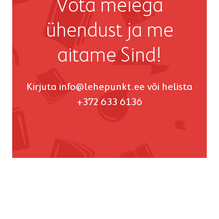
Võta meiega
ühendust ja me
aitame Sind!
Kirjuta
info@lehepunkt.ee
või helista
+372 633 6136