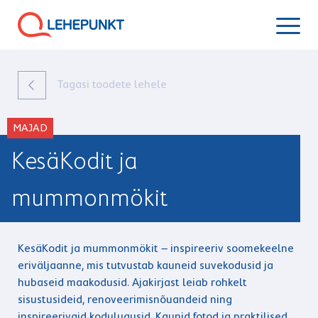
Tagasi toodete lehele
MAJAD
KesäKodit ja
mummonmökit
KesäKodit ja mummonmökit – inspireeriv soomekeelne
eriväljaanne, mis tutvustab kauneid suvekodusid ja
hubaseid maakodusid. Ajakirjast leiab rohkelt
sisustusideid, renoveerimisnõuandeid ning
inspireerivaid kodulugusid. Kaunid fotod ja praktilised