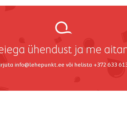
iega ühendust ja me aita
irjuta
info@lehepunkt.ee
või helista +372 633 61