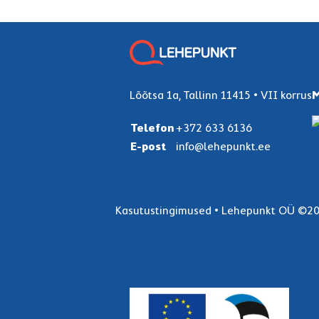
Lõõtsa 1a, Tallinn 11415 • VII korrus
M
Telefon
+372 633 6136
E-post
info@lehepunkt.ee
Kasutustingimused
•
Lehepunkt OÜ
©20