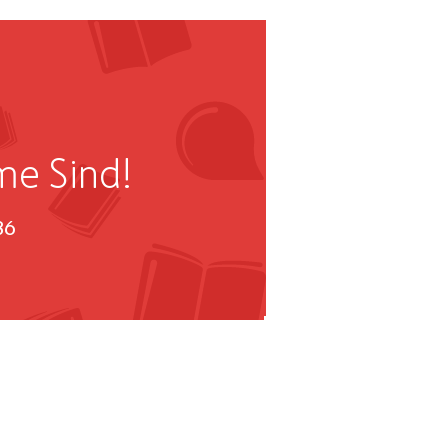
me Sind!
36