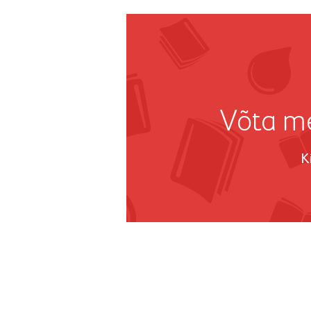
Võta me
K