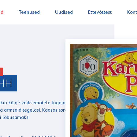
ed
Teenused
Uudised
Ettevõttest
Kont
D
UHH
iri kõige väiksematele lugejatele, täis
a armsaid tegelasi. Kaasas toredad kingitused,
i lõbusamaks!