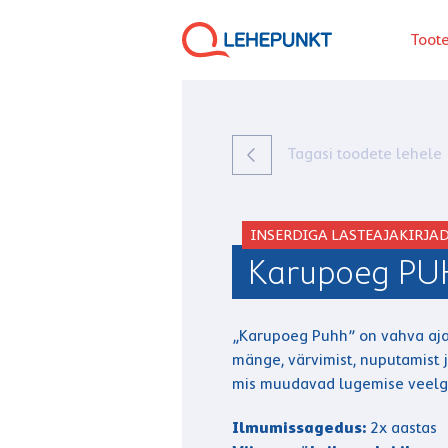
Toot
Tagasi toodete lehele
INSERDIGA LASTEAJAKIRJA
Karupoeg P
„Karupoeg Puhh” on vahva ajak
mänge, värvimist, nuputamist j
mis muudavad lugemise veelg
Ilmumissagedus:
2x aastas