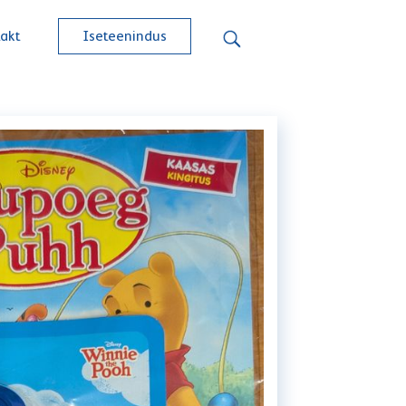
akt
Iseteenindus