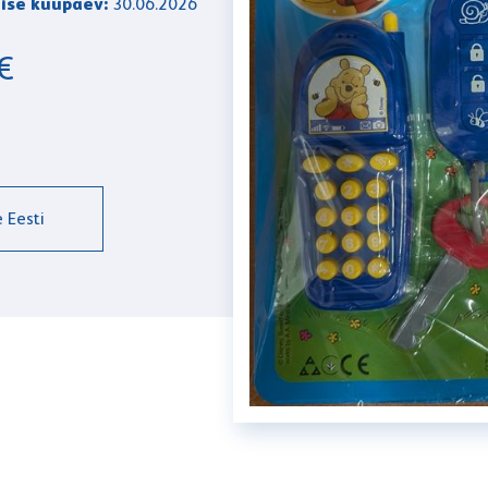
ise kuupäev:
30.06.2026
€
 Eesti