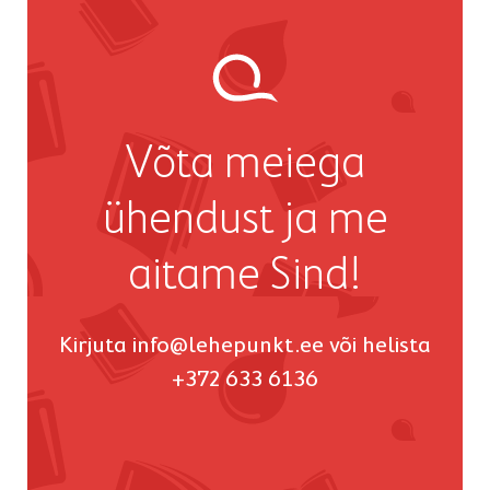
Võta meiega
ühendust ja me
aitame Sind!
Kirjuta
info@lehepunkt.ee
või helista
+372 633 6136