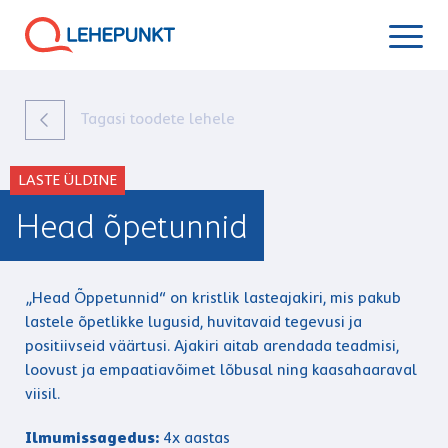
Tagasi toodete lehele
LASTE ÜLDINE
Head õpetunnid
„Head Õppetunnid“ on kristlik lasteajakiri, mis pakub
lastele õpetlikke lugusid, huvitavaid tegevusi ja
positiivseid väärtusi. Ajakiri aitab arendada teadmisi,
loovust ja empaatiavõimet lõbusal ning kaasahaaraval
viisil.
Ilmumissagedus:
4x aastas