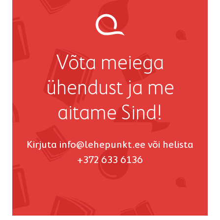
Võta meiega
ühendust ja me
aitame Sind!
Kirjuta
info@lehepunkt.ee
või helista
+372 633 6136