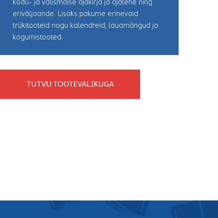
kodu- ja välismaise ajakirja ja ajalehe ning
eriväljaande. Lisaks pakume erinevaid
trükitooteid nagu kalendreid, lauamängud ja
kogumistooted.
TUTVU TOOTEVALIKUGA