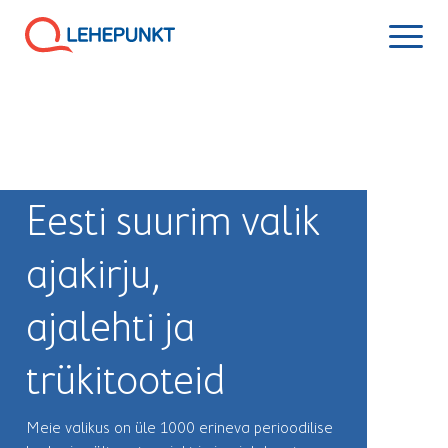
Eesti suurim valik
ajakirju,
ajalehti ja
trükitooteid
Meie valikus on üle 1000 erineva perioodilise