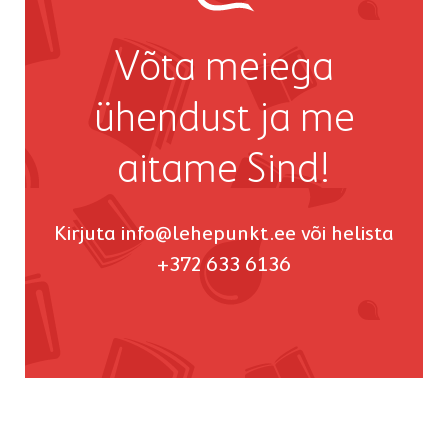
Võta meiega
ühendust ja me
aitame Sind!
Kirjuta
info@lehepunkt.ee
või helista
+372 633 6136