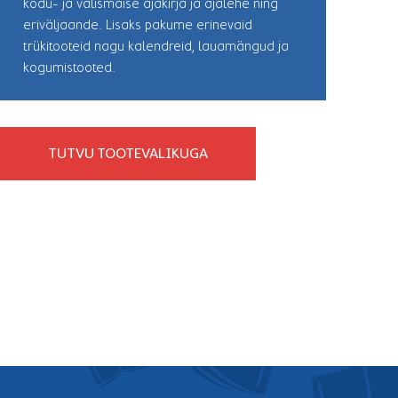
kodu- ja välismaise ajakirja ja ajalehe ning
eriväljaande. Lisaks pakume erinevaid
trükitooteid nagu kalendreid, lauamängud ja
kogumistooted.
TUTVU TOOTEVALIKUGA