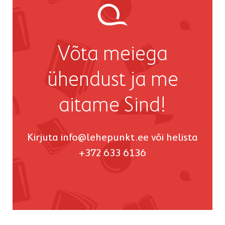
Võta meiega
ühendust ja me
aitame Sind!
Kirjuta
info@lehepunkt.ee
või helista
+372 633 6136