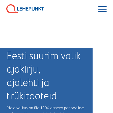
Eesti suurim valik
ajakirju,
ajalehti ja
trükitooteid
Meie valikus on üle 1000 erineva perioodilise