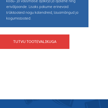
kodu- ja välismaise ajakirja ja ajalehe ning
eriväljaande. Lisaks pakume erinevaid
trükitooteid nagu kalendreid, lauamängud ja
kogumistooted.
TUTVU TOOTEVALIKUGA